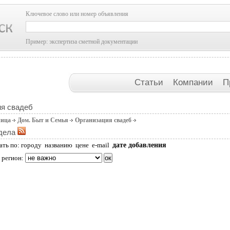
Ключевое слово или номер объявления
Пример: экспертиза сметной документации
Статьи
Компании
П
ия свадеб
ница
Дом. Быт и Семья
Организация свадеб
дела
дате добавления
ать по:
городу
названию
цене
e-mail
 регион: