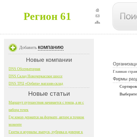
Регион 61
компанию
Добавить
Новые компании
Организац
DNS Обсерваторная
Главная стра
DNS Склад Новочеркасское шоссе
Фирмы раз
DNS ТРЦ «Орбита» магазин-склад
Сортиров
Новые статьи
Выберите
Маршрут путешествия начинается с темпа, а не с
набора точек
Где юмор держится на формате, авторе и точном
моменте
Газеты и журналы: выпуск, рубрика и доверие к