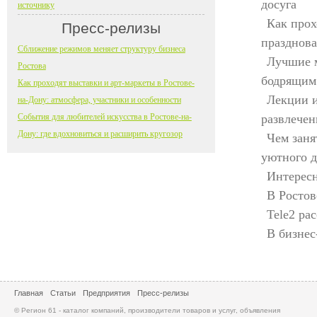
досуга
источнику
Как прох
Пресс-релизы
празднов
Сближение режимов меняет структуру бизнеса
Лучшие м
Ростова
бодрящим
Как проходят выставки и арт-маркеты в Ростове-
Лекции и
на-Дону: атмосфера, участники и особенности
События для любителей искусства в Ростове-на-
развлечен
Дону: где вдохновиться и расширить кругозор
Чем заня
уютного д
Интересн
В Ростов
Tele2 ра
В бизнес
Главная
Статьи
Предприятия
Пресс-релизы
© Регион 61 - каталог компаний, производители товаров и услуг, объявления