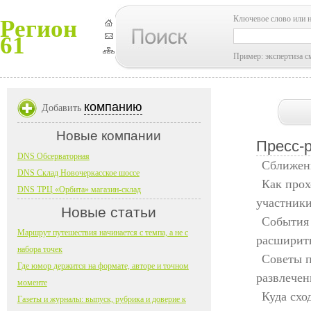
Ключевое слово или 
Регион
61
Пример: экспертиза с
компанию
Добавить
Новые компании
Пресс-
DNS Обсерваторная
Сближени
DNS Склад Новочеркасское шоссе
Как прох
DNS ТРЦ «Орбита» магазин-склад
участники
Новые статьи
События 
Маршрут путешествия начинается с темпа, а не с
расширить
набора точек
Советы п
Где юмор держится на формате, авторе и точном
развлечен
моменте
Куда схо
Газеты и журналы: выпуск, рубрика и доверие к