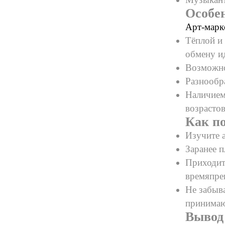
Особе
Арт-марк
Тёплой и
обмену и
Возможно
Разнообр
Наличием 
возрастов
Как п
Изучите 
Заранее 
Приходит
времяпре
Не забыва
принимаю
Вывод