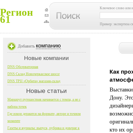
Ключевое слово или 
Регион
61
Пример: экспертиза с
компанию
Добавить
Новые компании
DNS Обсерваторная
Как про
DNS Склад Новочеркасское шоссе
атмосфе
DNS ТРЦ «Орбита» магазин-склад
Выставки
Новые статьи
Дону. Эт
Маршрут путешествия начинается с темпа, а не с
дизайнер
набора точек
возможно
Где юмор держится на формате, авторе и точном
оригиналь
моменте
Газеты и журналы: выпуск, рубрика и доверие к
кто их о