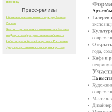
источнику
Форма
Пресс-релизы
Арт-собы
Галереи 
Сближение режимов меняет структуру бизнеса
Ростова
экспозиц
Как проходят выставки и арт-маркеты в Ростове-
Культурн
на-Дону: атмосфера, участники и особенности
современ
События для любителей искусства в Ростове-на-
Открыты
Дону: где вдохновиться и расширить кругозор
года, соз
Кафе и 
непринуж
Участ
На выстав
Художник
современн
Мастеров
Дизайнер
Музыкант