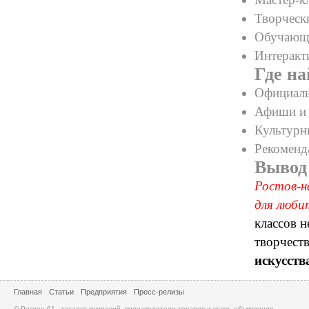
Творческ
Обучающи
Интеракт
Где н
Официаль
Афиши и 
Культурн
Рекоменд
Вывод
Ростов-н
для люби
классов н
творчест
искусств
Главная
Статьи
Предприятия
Пресс-релизы
© Регион 61 - каталог компаний, производители товаров и услуг, объявления