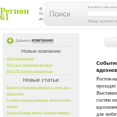
Ключевое слово или 
Регион
61
Пример: экспертиза с
компанию
Добавить
Новые компании
DNS Обсерваторная
События
DNS Склад Новочеркасское шоссе
вдохнов
DNS ТРЦ «Орбита» магазин-склад
Ростов-н
Новые статьи
проходят 
Маршрут путешествия начинается с темпа, а не с
Выставки
набора точек
гостям п
Где юмор держится на формате, авторе и точном
вдохновен
моменте
Газеты и журналы: выпуск, рубрика и доверие к
для любит