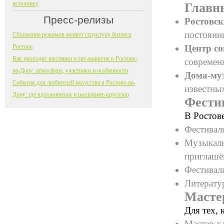
источнику
Главн
Пресс-релизы
Ростовск
постоянн
Сближение режимов меняет структуру бизнеса
Ростова
Центр со
Как проходят выставки и арт-маркеты в Ростове-
современ
на-Дону: атмосфера, участники и особенности
Дома-му
События для любителей искусства в Ростове-на-
известны
Дону: где вдохновиться и расширить кругозор
Фести
В Ростов
Фестивал
Музыкаль
приглашё
Фестивал
Литератур
Масте
Для тех, 
Мастер-кл