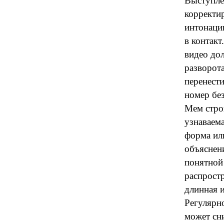
Выступле
корректир
интонаци
в контакт
видео до
разворот
перенести
номер бе
Мем стро
узнаваема
форма ил
объяснен
понятной
распростр
длинная 
Регулярн
может сн