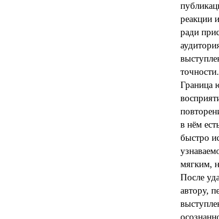
публикац
реакции и
ради прис
аудитори
выступлен
точности.
Граница ю
восприят
повторен
в нём ест
быстро и
узнаваем
мягким, н
После уда
автору, п
выступле
осознанно