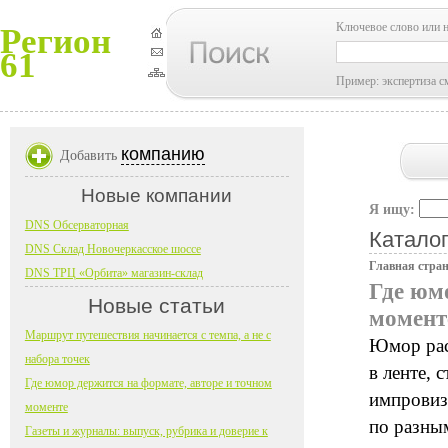
Ключевое слово или 
Регион
61
Пример: экспертиза с
компанию
Добавить
Новые компании
Я ищу:
DNS Обсерваторная
Каталог
DNS Склад Новочеркасское шоссе
Главная стра
DNS ТРЦ «Орбита» магазин-склад
Где юм
Новые статьи
момент
Маршрут путешествия начинается с темпа, а не с
Юмор рас
набора точек
в ленте, 
Где юмор держится на формате, авторе и точном
импровиз
моменте
по разны
Газеты и журналы: выпуск, рубрика и доверие к