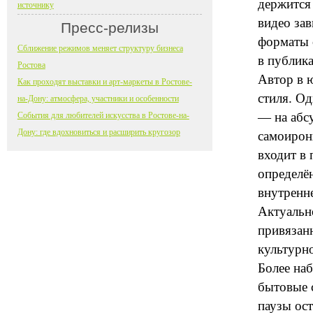
держится 
источнику
видео зав
Пресс-релизы
форматы 
Сближение режимов меняет структуру бизнеса
в публика
Ростова
Автор в ю
Как проходят выставки и арт-маркеты в Ростове-
стиля. Од
на-Дону: атмосфера, участники и особенности
— на абсу
События для любителей искусства в Ростове-на-
Дону: где вдохновиться и расширить кругозор
самоирони
входит в 
определё
внутренне
Актуальн
привязан
культурн
Более на
бытовые с
паузы ос