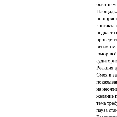
быстрым 
Площадка
поощряет 
контакта 
подкаст с
проверят
регион м
юмор всё
аудиторие
Реакция а
Смех в за
показыва
на неожи
желание п
тема треб
пауза ст