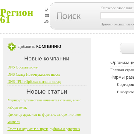
Ключевое слово или 
Регион
61
Пример: экспертиза с
компанию
Добавить
Новые компании
Организац
DNS Обсерваторная
Главная стра
DNS Склад Новочеркасское шоссе
Фирмы раз
DNS ТРЦ «Орбита» магазин-склад
Сортиров
Новые статьи
Выберите
Маршрут путешествия начинается с темпа, а не с
набора точек
Где юмор держится на формате, авторе и точном
моменте
Газеты и журналы: выпуск, рубрика и доверие к