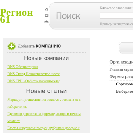
Ключевое слово или 
Регион
61
Пример: экспертиза с
компанию
Добавить
Новые компании
Организац
DNS Обсерваторная
Главная стра
DNS Склад Новочеркасское шоссе
Фирмы раз
DNS ТРЦ «Орбита» магазин-склад
Сортиров
Новые статьи
Выберите
Маршрут путешествия начинается с темпа, а не с
набора точек
Где юмор держится на формате, авторе и точном
моменте
Газеты и журналы: выпуск, рубрика и доверие к