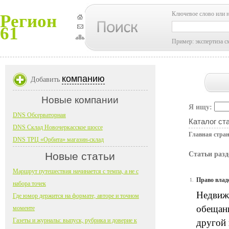
Ключевое слово или 
Регион
61
Пример: экспертиза с
компанию
Добавить
Новые компании
Я ищу:
DNS Обсерваторная
Каталог ст
DNS Склад Новочеркасское шоссе
Главная стра
DNS ТРЦ «Орбита» магазин-склад
Новые статьи
Статьи раз
Маршрут путешествия начинается с темпа, а не с
Право влад
1.
набора точек
Недвижи
Где юмор держится на формате, авторе и точном
обещанн
моменте
Газеты и журналы: выпуск, рубрика и доверие к
другой 