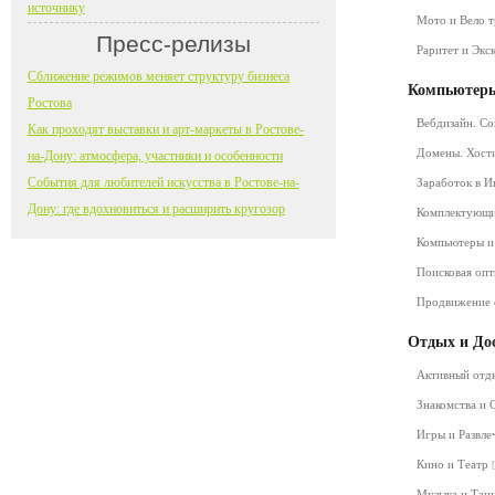
источнику
Мото и Вело 
Пресс-релизы
Раритет и Экс
Сближение режимов меняет структуру бизнеса
Компьютеры
Ростова
Вебдизайн. Со
Как проходят выставки и арт-маркеты в Ростове-
Домены. Хост
на-Дону: атмосфера, участники и особенности
События для любителей искусства в Ростове-на-
Заработок в 
Дону: где вдохновиться и расширить кругозор
Комплектующ
Компьютеры и
Поисковая оп
Продвижение 
Отдых и До
Активный от
Знакомства и
Игры и Развл
Кино и Театр
Музыка и Та