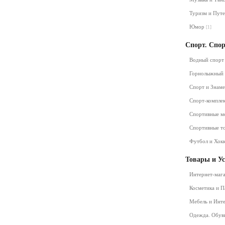
Туризм и Пут
Юмор
[1]
Спорт. Спо
Водный спор
Горнолыжный
Спорт и Знам
Спорт-компле
Спортивные м
Спортивные т
Футбол и Хок
Товары и У
Интернет-маг
Косметика и 
Мебель и Инт
Одежда. Обув