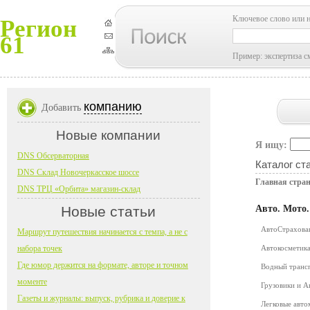
Ключевое слово или 
Регион
61
Пример: экспертиза с
компанию
Добавить
Новые компании
Я ищу:
DNS Обсерваторная
Каталог ст
DNS Склад Новочеркасское шоссе
Главная стра
DNS ТРЦ «Орбита» магазин-склад
Новые статьи
Авто. Мото
АвтоСтрахов
Маршрут путешествия начинается с темпа, а не с
набора точек
Автокосметика
Где юмор держится на формате, авторе и точном
Водный транс
моменте
Грузовики и 
Газеты и журналы: выпуск, рубрика и доверие к
Легковые авт