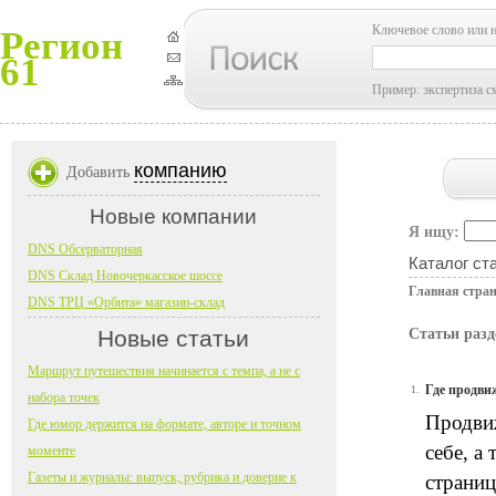
Ключевое слово или 
Регион
61
Пример: экспертиза с
компанию
Добавить
Новые компании
Я ищу:
DNS Обсерваторная
Каталог ст
DNS Склад Новочеркасское шоссе
Главная стра
DNS ТРЦ «Орбита» магазин-склад
Новые статьи
Статьи разд
Маршрут путешествия начинается с темпа, а не с
Где продви
1.
набора точек
Продвиж
Где юмор держится на формате, авторе и точном
себе, а
моменте
Газеты и журналы: выпуск, рубрика и доверие к
страниц