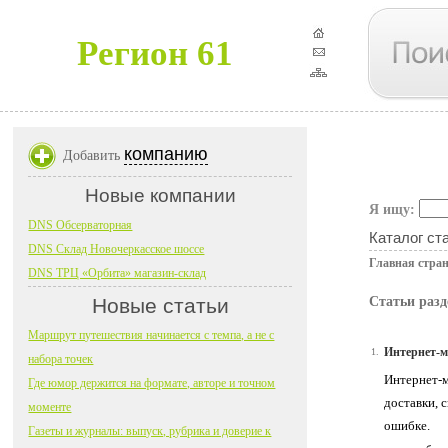
Регион 61
компанию
Добавить
Новые компании
Я ищу:
DNS Обсерваторная
Каталог ст
DNS Склад Новочеркасское шоссе
Главная стра
DNS ТРЦ «Орбита» магазин-склад
Новые статьи
Статьи раз
Маршрут путешествия начинается с темпа, а не с
Интернет-ма
1.
набора точек
Интернет-м
Где юмор держится на формате, авторе и точном
доставки, 
моменте
ошибке.
Газеты и журналы: выпуск, рубрика и доверие к