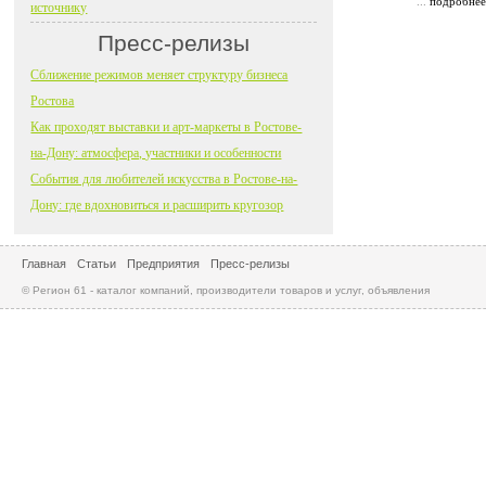
...
подробнее
источнику
Пресс-релизы
Сближение режимов меняет структуру бизнеса
Ростова
Как проходят выставки и арт-маркеты в Ростове-
на-Дону: атмосфера, участники и особенности
События для любителей искусства в Ростове-на-
Дону: где вдохновиться и расширить кругозор
Главная
Статьи
Предприятия
Пресс-релизы
© Регион 61 - каталог компаний, производители товаров и услуг, объявления