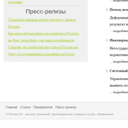
...
подробнее
источнику
Почему воз
Пресс-релизы
2.
Деформации
Сближение режимов меняет структуру бизнеса
результат 
Ростова
...
подробнее
Как проходят выставки и арт-маркеты в Ростове-
на-Дону: атмосфера, участники и особенности
Инженерные
3.
События для любителей искусства в Ростове-на-
Негосударс
Дону: где вдохновиться и расширить кругозор
нормативна
...
подробнее
Системный 
4.
Управление
выявить по
...
подробнее
Главная
Статьи
Предприятия
Пресс-релизы
© Регион 61 - каталог компаний, производители товаров и услуг, объявления