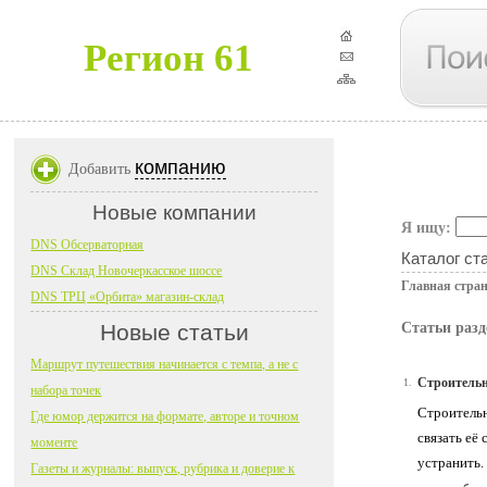
Регион 61
компанию
Добавить
Новые компании
Я ищу:
DNS Обсерваторная
Каталог ст
DNS Склад Новочеркасское шоссе
Главная стра
DNS ТРЦ «Орбита» магазин-склад
Новые статьи
Статьи разд
Маршрут путешествия начинается с темпа, а не с
Строительн
1.
набора точек
Строительн
Где юмор держится на формате, авторе и точном
связать её
моменте
устранить.
Газеты и журналы: выпуск, рубрика и доверие к