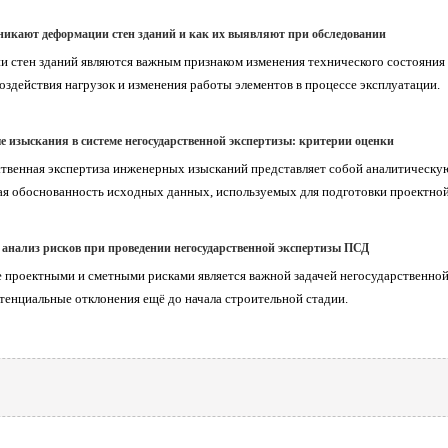
никают деформации стен зданий и как их выявляют при обследовании
 стен зданий являются важным признаком изменения технического состояния 
воздействия нагрузок и изменения работы элементов в процессе эксплуатации.
 изыскания в системе негосударственной экспертизы: критерии оценки
твенная экспертиза инженерных изысканий представляет собой аналитическую
я обоснованность исходных данных, используемых для подготовки проектно
анализ рисков при проведении негосударственной экспертизы ПСД
 проектными и сметными рисками является важной задачей негосударственной
тенциальные отклонения ещё до начала строительной стадии.