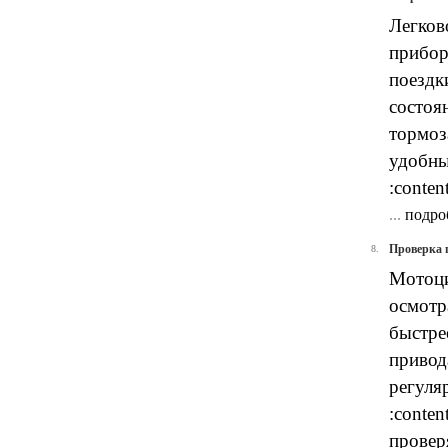
Легков
прибор
поездк
состоя
тормоз
удобны
:conten
...
подро
Проверка 
8.
Мотоци
осмотр
быстре
привод
регуля
:conten
провер