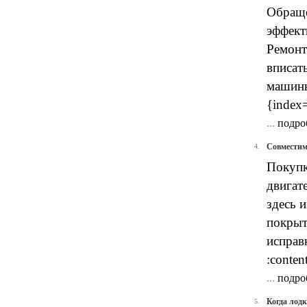
Обраще
эффект
Ремонт
вписат
машины,
{index
...
подро
Совместим
4.
Покупк
двигат
здесь 
покрыт
исправ
:conten
...
подро
Когда лодк
5.