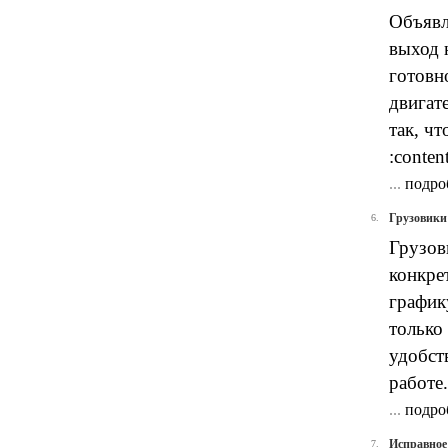
Объявл
выход 
готовн
двигат
так, чт
:conten
...
подро
Грузовики 
6.
Грузов
конкре
график
только
удобст
работе.
...
подро
Исправное
7.