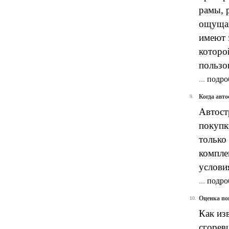
рамы, 
ощущаю
имеют 
которо
пользов
...
подро
Когда авто
9.
Автост
покупк
только
компле
услови
...
подро
Оценка по
10.
Как из
сгорев