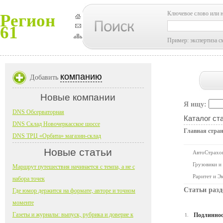
Ключевое слово или 
Регион
61
Пример: экспертиза с
компанию
Добавить
Новые компании
Я ищу:
DNS Обсерваторная
Каталог ст
DNS Склад Новочеркасское шоссе
Главная стра
DNS ТРЦ «Орбита» магазин-склад
Новые статьи
АвтоСтрахо
Грузовики и
Маршрут путешествия начинается с темпа, а не с
Раритет и Э
набора точек
Статьи разд
Где юмор держится на формате, авторе и точном
моменте
Газеты и журналы: выпуск, рубрика и доверие к
Подлиннос
1.