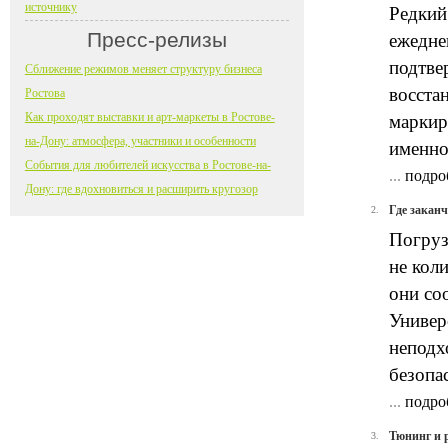
источнику
Редкий
Пресс-релизы
ежедне
подтве
Сближение режимов меняет структуру бизнеса
восста
Ростова
Как проходят выставки и арт-маркеты в Ростове-
маркир
на-Дону: атмосфера, участники и особенности
именно 
События для любителей искусства в Ростове-на-
...
подро
Дону: где вдохновиться и расширить кругозор
Где закан
2.
Погруз
не кол
они со
Универ
неподх
безопас
...
подро
Тюнинг и 
3.