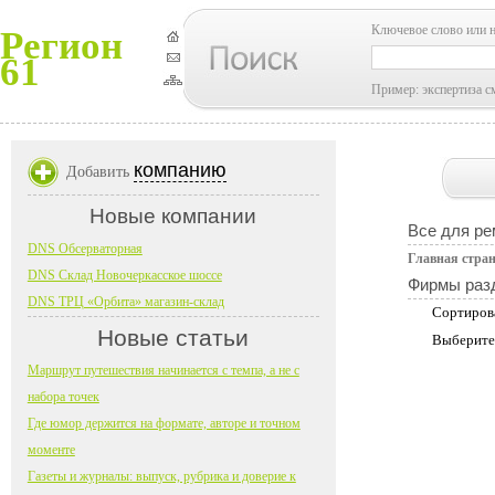
Ключевое слово или 
Регион
61
Пример: экспертиза с
компанию
Добавить
Новые компании
Все для ре
DNS Обсерваторная
Главная стра
DNS Склад Новочеркасское шоссе
Фирмы раз
DNS ТРЦ «Орбита» магазин-склад
Сортиров
Новые статьи
Выберите
Маршрут путешествия начинается с темпа, а не с
набора точек
Где юмор держится на формате, авторе и точном
моменте
Газеты и журналы: выпуск, рубрика и доверие к