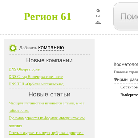
Регион 61
компанию
Добавить
Новые компании
Косметолог
DNS Обсерваторная
Главная стра
DNS Склад Новочеркасское шоссе
Фирмы раз
DNS ТРЦ «Орбита» магазин-склад
Сортиров
Новые статьи
Выберите
Маршрут путешествия начинается с темпа, а не с
набора точек
Где юмор держится на формате, авторе и точном
моменте
Газеты и журналы: выпуск, рубрика и доверие к