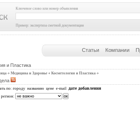
Ключевое слово или номер объявления
Пример: экспертиза сметной документации
Статьи
Компании
П
ия и Пластика
ница
Медицина и Здоровье
Косметология и Пластика
дела
дате добавления
ать по:
городу
названию
цене
e-mail
 регион: