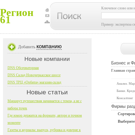
Ключевое слово или 
Регион
61
Пример: экспертиза с
компанию
Добавить
Новые компании
Бизнес и 
DNS Обсерваторная
Главная стра
DNS Склад Новочеркасское шоссе
DNS ТРЦ «Орбита» магазин-склад
Анализ. Мар
Новые статьи
Банки. Кред
Консалтинг
Маршрут путешествия начинается с темпа, а не с
Фирмы раз
набора точек
Сортиров
Где юмор держится на формате, авторе и точном
Выберите
моменте
Газеты и журналы: выпуск, рубрика и доверие к