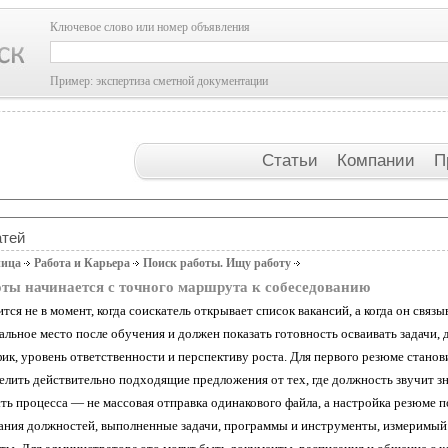
Ключевое слово или номер объявления
Пример: экспертиза сметной документации
Статьи
Компании
П
атей
ница
Работа и Карьера
Поиск работы. Ищу работу
ты начинается с точного маршрута к собеседованию
тся не в момент, когда соискатель открывает список вакансий, а когда он св
льное место после обучения и должен показать готовность осваивать задачи, 
фик, уровень ответственности и перспективу роста. Для первого резюме стано
елить действительно подходящие предложения от тех, где должность звучит з
ть процесса — не массовая отправка одинакового файла, а настройка резюме п
вания должностей, выполненные задачи, программы и инструменты, измеримый р