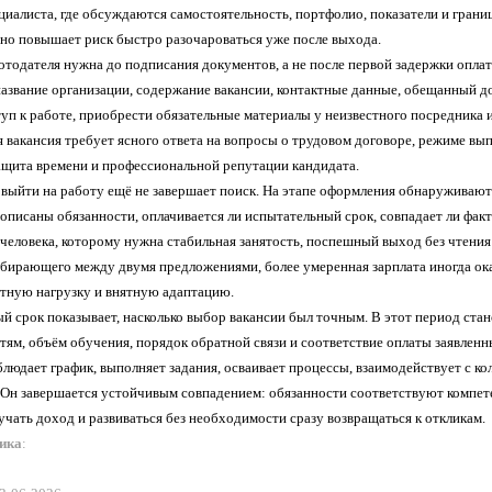
циалиста, где обсуждаются самостоятельность, портфолио, показатели и грани
 но повышает риск быстро разочароваться уже после выхода.
отодателя нужна до подписания документов, а не после первой задержки опла
название организации, содержание вакансии, контактные данные, обещанный 
туп к работе, приобрести обязательные материалы у неизвестного посредника
вакансия требует ясного ответа на вопросы о трудовом договоре, режиме выпл
ащита времени и профессиональной репутации кандидата.
выйти на работу ещё не завершает поиск. На этапе оформления обнаруживаютс
 описаны обязанности, оплачивается ли испытательный срок, совпадает ли фа
 человека, которому нужна стабильная занятость, поспешный выход без чтения
ыбирающего между двумя предложениями, более умеренная зарплата иногда ока
ятную нагрузку и внятную адаптацию.
й срок показывает, насколько выбор вакансии был точным. В этот период стан
тям, объём обучения, порядок обратной связи и соответствие оплаты заявленн
людает график, выполняет задания, осваивает процессы, взаимодействует с ко
 Он завершается устойчивым совпадением: обязанности соответствуют компете
учать доход и развиваться без необходимости сразу возвращаться к откликам.
ника
: