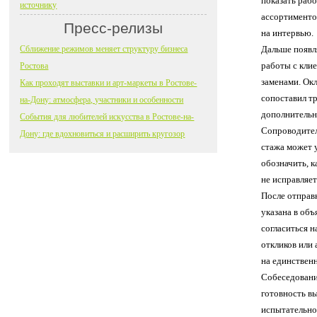
показать раб
источнику
ассортиментом
Пресс-релизы
на интервью.
Сближение режимов меняет структуру бизнеса
Дальше появля
работы с кли
Ростова
заменами. Окл
Как проходят выставки и арт-маркеты в Ростове-
сопоставил т
на-Дону: атмосфера, участники и особенности
дополнительн
События для любителей искусства в Ростове-на-
Сопроводител
Дону: где вдохновиться и расширить кругозор
стажа может 
обозначить, к
не исправляет
После отправ
указана в объ
согласиться н
откликов или 
на единствен
Собеседовани
готовность в
испытательног