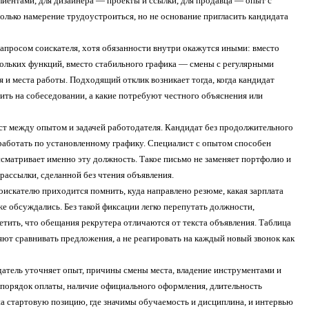
лиентами, для дизайнера — проекты и ссылки, для продавца — опыт с
только намерение трудоустроиться, но не основание пригласить кандидата
запросом соискателя, хотя обязанности внутри окажутся иными: вместо
кольких функций, вместо стабильного графика — смены с регулярными
я и места работы. Подходящий отклик возникает тогда, когда кандидат
ить на собеседовании, а какие потребуют честного объяснения или
ост между опытом и задачей работодателя. Кандидат без продолжительного
 работать по установленному графику. Специалист с опытом способен
ссматривает именно эту должность. Такое письмо не заменяет портфолио и
рассылки, сделанной без чтения объявления.
оискателю приходится помнить, куда направлено резюме, какая зарплата
уже обсуждались. Без такой фиксации легко перепутать должности,
аметить, что обещания рекрутера отличаются от текста объявления. Таблица
яют сравнивать предложения, а не реагировать на каждый новый звонок как
датель уточняет опыт, причины смены места, владение инструментами и
, порядок оплаты, наличие официального оформления, длительность
 на стартовую позицию, где значимы обучаемость и дисциплина, и интервью