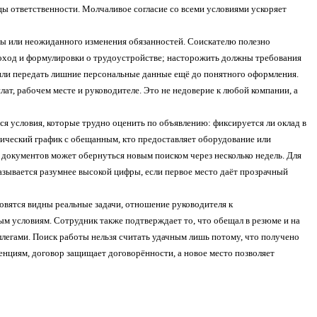
цы ответственности. Молчаливое согласие со всеми условиями ускоряет
ты или неожиданного изменения обязанностей. Соискателю полезно
доход и формулировки о трудоустройстве; насторожить должны требования
 или передать лишние персональные данные ещё до понятного оформления.
ат, рабочем месте и руководителе. Это не недоверие к любой компании, а
я условия, которые трудно оценить по объявлению: фиксируется ли оклад в
ктический график с обещанным, кто предоставляет оборудование или
 документов может обернуться новым поиском через несколько недель. Для
зывается разумнее высокой цифры, если первое место даёт прозрачный
овятся видны реальные задачи, отношение руководителя к
ым условиям. Сотрудник также подтверждает то, что обещал в резюме и на
ллегами. Поиск работы нельзя считать удачным лишь потому, что получено
нциям, договор защищает договорённости, а новое место позволяет