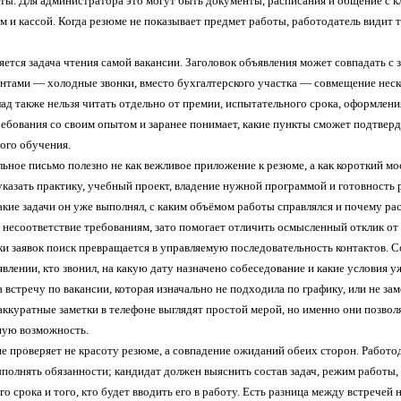
оты. Для администратора это могут быть документы, расписания и общение с к
 и кассой. Когда резюме не показывает предмет работы, работодатель видит 
ется задача чтения самой вакансии. Заголовок объявления может совпадать с 
ентами — холодные звонки, вместо бухгалтерского участка — совмещение нес
ад также нельзя читать отдельно от премии, испытательного срока, оформлени
ребования со своим опытом и заранее понимает, какие пункты сможет подтверд
ого обучения.
ьное письмо полезно не как вежливое приложение к резюме, а как короткий м
указать практику, учебный проект, владение нужной программой и готовность
акие задачи он уже выполнял, с каким объёмом работы справлялся и почему ра
 несоответствие требованиям, зато помогает отличить осмысленный отклик от 
ки заявок поиск превращается в управляемую последовательность контактов. С
явлении, кто звонил, на какую дату назначено собеседование и какие условия 
а встречу по вакансии, которая изначально не подходила по графику, или не з
аккуратные заметки в телефоне выглядят простой мерой, но именно они позвол
ную возможность.
е проверяет не красоту резюме, а совпадение ожиданий обеих сторон. Работо
ыполнять обязанности; кандидат должен выяснить состав задач, режим работы
о срока и того, кто будет вводить его в работу. Есть разница между встречей