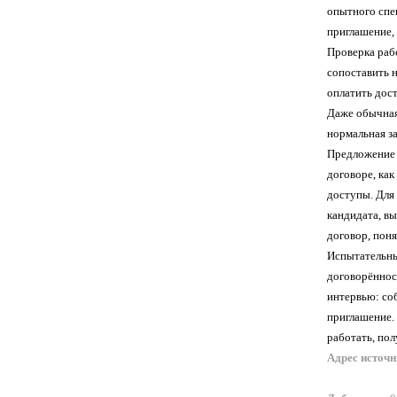
опытного спе
приглашение,
Проверка раб
сопоставить 
оплатить дос
Даже обычная 
нормальная з
Предложение 
договоре, как
доступы. Для
кандидата, в
договор, пон
Испытательны
договорённос
интервью: соб
приглашение.
работать, пол
Адрес источ