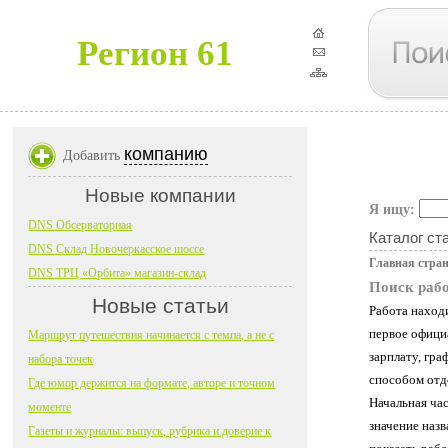
Регион 61
компанию
Добавить
Новые компании
Я ищу:
DNS Обсерваторная
Каталог ст
DNS Склад Новочеркасское шоссе
Главная стра
DNS ТРЦ «Орбита» магазин-склад
Поиск рабо
Новые статьи
Работа находи
первое официа
Маршрут путешествия начинается с темпа, а не с
зарплату, гра
набора точек
способом отд
Где юмор держится на формате, авторе и точном
Начальная час
моменте
значение наз
Газеты и журналы: выпуск, рубрика и доверие к