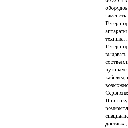
берётся в
оборудова
заменить 
Генерато
аппараты
техника, 
Генерато
выдавать
соответст
нужным э
кабелям, 
возможно
Сервисна
При поку
ремкомпл
специали
доставка,