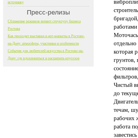
вибропли
источнику
строитель
Пресс-релизы
бригадой
Сближение режимов меняет структуру бизнеса
работами
Ростова
Моточасы 
Как проходят выставки и арт-маркеты в Ростове-
отдельно 
на-Дону: атмосфера, участники и особенности
которая 
События для любителей искусства в Ростове-на-
Дону: где вдохновиться и расширить кругозор
грунтов, 
состояни
фильтров,
Чистый в
до текущ
Двигател
течам, ш
рабочих 
работа по
завестись