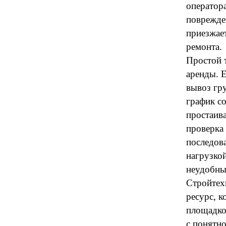
оператор
поврежден
приезжае
ремонта.
Простой 
аренды. Е
вывоз гру
график со
простаив
проверка 
последова
нагрузко
неудобны
Стройтехн
ресурс, к
площадко
с понятн