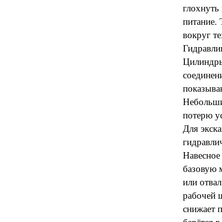
глохнуть
питание. 
вокруг т
Гидравлик
Цилиндры,
соединен
показываю
Небольши
потерю у
Для экск
гидравли
Навесное
базовую м
или отва
рабочей 
снижает 