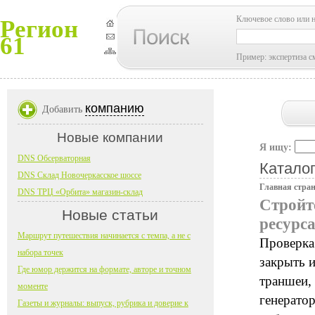
Ключевое слово или 
Регион
61
Пример: экспертиза с
компанию
Добавить
Новые компании
Я ищу:
DNS Обсерваторная
Каталог
DNS Склад Новочеркасское шоссе
Главная стра
DNS ТРЦ «Орбита» магазин-склад
Стройт
Новые статьи
ресурса
Маршрут путешествия начинается с темпа, а не с
Проверка 
набора точек
закрыть и
Где юмор держится на формате, авторе и точном
траншеи,
моменте
генератор
Газеты и журналы: выпуск, рубрика и доверие к