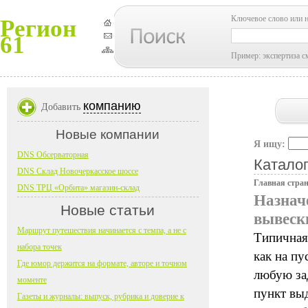
Ключевое слово или 
Регион
61
Пример: экспертиза с
компанию
Добавить
Новые компании
Я ищу:
DNS Обсерваторная
Каталог
DNS Склад Новочеркасское шоссе
Главная стра
DNS ТРЦ «Орбита» магазин-склад
Назнач
Новые статьи
вывеск
Маршрут путешествия начинается с темпа, а не с
Типичная
набора точек
как на п
Где юмор держится на формате, авторе и точном
любую зад
моменте
пункт вы
Газеты и журналы: выпуск, рубрика и доверие к