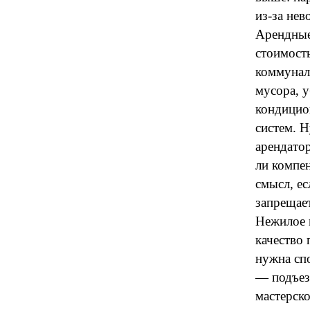
из-за не
Арендные
стоимост
коммунал
мусора, у
кондицио
систем. Н
арендатор
ли компе
смысл, е
запрещае
Нежилое 
качество 
нужна спо
— подъез
мастерск