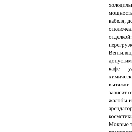
холодиль
мощность
кабеля, д
отключен
отделкой:
перегрузк
Вентиляц
допустим
кафе — уд
химическ
вытяжки.
зависит 
жалобы и
арендатор
косметик
Мокрые т