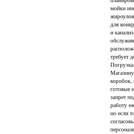
планировк
мойки инв
жироулов
для конк
и канализ
обслужив
располож
требует д
Погрузка 
Магазину
коробок,
готовые и
запрет п
работу е
но если т
согласов
персонал