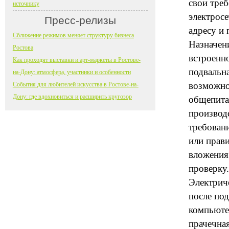
свои треб
источнику
электрос
Пресс-релизы
адресу и
Сближение режимов меняет структуру бизнеса
Назначен
Ростова
встроенн
Как проходят выставки и арт-маркеты в Ростове-
подвальн
на-Дону: атмосфера, участники и особенности
возможно
События для любителей искусства в Ростове-на-
Дону: где вдохновиться и расширить кругозор
общепита 
производ
требовани
или прави
вложения 
проверку.
Электрич
после по
компьюте
прачечная