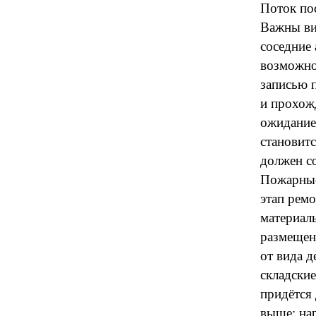
Поток пос
Важны ви
соседние 
возможнос
записью 
и прохож
ожидание.
становитс
должен со
Пожарные
этап рем
материал
размещен
от вида д
складские
придётся
выше: нар