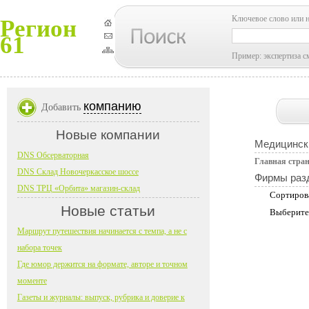
Ключевое слово или 
Регион
61
Пример: экспертиза с
компанию
Добавить
Новые компании
Медицинск
DNS Обсерваторная
Главная стра
DNS Склад Новочеркасское шоссе
Фирмы раз
DNS ТРЦ «Орбита» магазин-склад
Сортиров
Новые статьи
Выберите
Маршрут путешествия начинается с темпа, а не с
набора точек
Где юмор держится на формате, авторе и точном
моменте
Газеты и журналы: выпуск, рубрика и доверие к