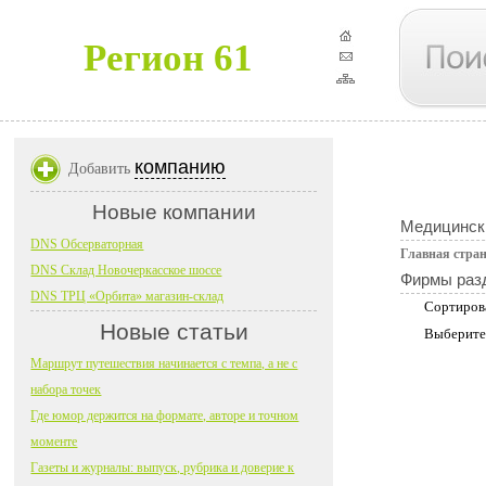
Регион 61
компанию
Добавить
Новые компании
Медицинск
DNS Обсерваторная
Главная стра
DNS Склад Новочеркасское шоссе
Фирмы раз
DNS ТРЦ «Орбита» магазин-склад
Сортиров
Новые статьи
Выберите
Маршрут путешествия начинается с темпа, а не с
набора точек
Где юмор держится на формате, авторе и точном
моменте
Газеты и журналы: выпуск, рубрика и доверие к