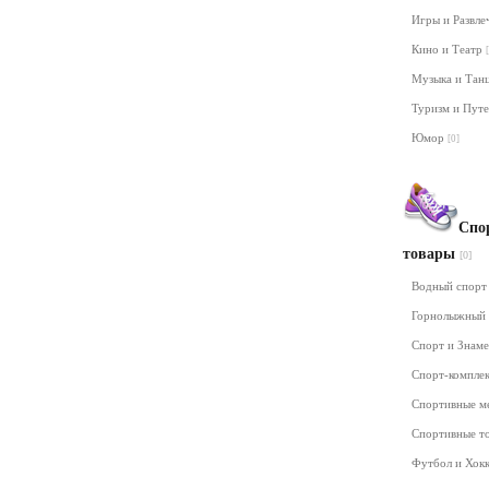
Игры и Развл
Кино и Театр
Музыка и Та
Туризм и Пут
Юмор
[0]
Спо
товары
[0]
Водный спор
Горнолыжный
Спорт и Знам
Спорт-компле
Спортивные м
Спортивные т
Футбол и Хок