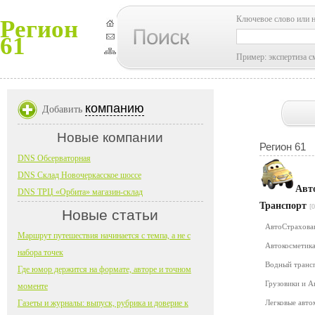
Ключевое слово или 
Регион
61
Пример: экспертиза с
компанию
Добавить
Новые компании
Регион 61
DNS Обсерваторная
DNS Склад Новочеркасское шоссе
Авт
DNS ТРЦ «Орбита» магазин-склад
Транспорт
[0
Новые статьи
АвтоСтрахов
Маршрут путешествия начинается с темпа, а не с
Автокосметика
набора точек
Водный транс
Где юмор держится на формате, авторе и точном
Грузовики и 
моменте
Газеты и журналы: выпуск, рубрика и доверие к
Легковые авт