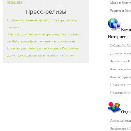
источнику
Мото и Вело 
Пресс-релизы
Раритет и Экс
Сближение режимов меняет структуру бизнеса
Ростова
Комп
Как проходят выставки и арт-маркеты в Ростове-
Интернет
[0]
на-Дону: атмосфера, участники и особенности
Вебдизайн. Со
События для любителей искусства в Ростове-на-
Домены. Хост
Дону: где вдохновиться и расширить кругозор
Заработок в 
Комплектующ
Компьютеры и
Поисковая оп
Продвижение 
Отды
Активный от
Знакомства и