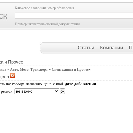
Ключевое слово или номер объявления
Пример: экспертиза сметной документации
Статьи
Компании
П
а и Прочее
ница
Авто. Мото. Транспорт
Спецтехника и Прочее
дела
дате добавления
ать по:
городу
названию
цене
e-mail
 регион: