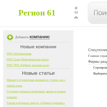
Регион 61
компанию
Добавить
Новые компании
Спецтехник
DNS Обсерваторная
Главная стра
DNS Склад Новочеркасское шоссе
Фирмы раз
DNS ТРЦ «Орбита» магазин-склад
Сортиров
Новые статьи
Выберите
Маршрут путешествия начинается с темпа, а не с
набора точек
Где юмор держится на формате, авторе и точном
моменте
Газеты и журналы: выпуск, рубрика и доверие к