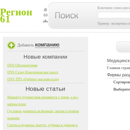
Ключевое слово или 
Регион
61
Пример: экспертиза с
компанию
Добавить
Новые компании
Медицинск
DNS Обсерваторная
Главная стра
DNS Склад Новочеркасское шоссе
Фирмы раз
DNS ТРЦ «Орбита» магазин-склад
Сортиров
Новые статьи
Выберите
Маршрут путешествия начинается с темпа, а не с
набора точек
Где юмор держится на формате, авторе и точном
моменте
Газеты и журналы: выпуск, рубрика и доверие к