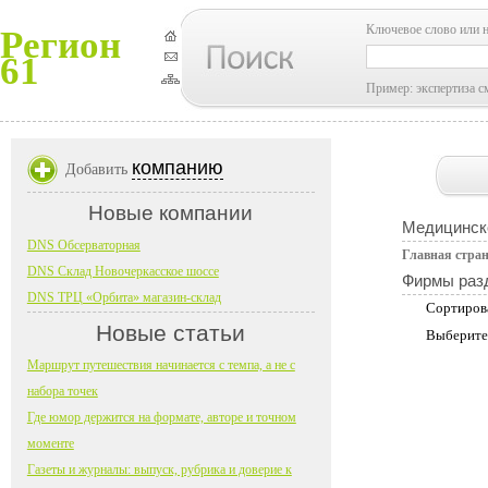
Ключевое слово или 
Регион
61
Пример: экспертиза с
компанию
Добавить
Новые компании
Медицинск
DNS Обсерваторная
Главная стра
DNS Склад Новочеркасское шоссе
Фирмы раз
DNS ТРЦ «Орбита» магазин-склад
Сортиров
Новые статьи
Выберите
Маршрут путешествия начинается с темпа, а не с
набора точек
Где юмор держится на формате, авторе и точном
моменте
Газеты и журналы: выпуск, рубрика и доверие к