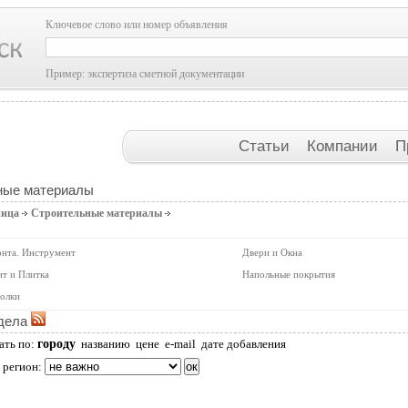
Ключевое слово или номер объявления
Пример: экспертиза сметной документации
Статьи
Компании
П
ные материалы
ница
Строительные материалы
онта. Инструмент
Двери и Окна
т и Плитка
Напольные покрытия
олки
дела
городу
ать по:
названию
цене
e-mail
дате добавления
 регион: