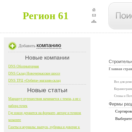
Регион 61
компанию
Добавить
Новые компании
Строитель
DNS Обсерваторная
Главная стра
DNS Склад Новочеркасское шоссе
DNS ТРЦ «Орбита» магазин-склад
Все для рем
Новые статьи
Керамограни
Стены и Пот
Маршрут путешествия начинается с темпа, а не с
Фирмы раз
набора точек
Сортиров
Где юмор держится на формате, авторе и точном
Выберите
моменте
Газеты и журналы: выпуск, рубрика и доверие к