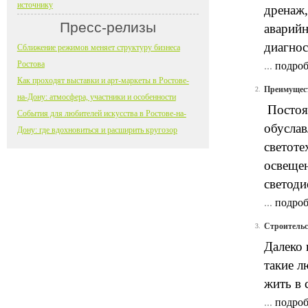
источнику
дренаж,
Пресс-релизы
аварийн
диагнос
Сближение режимов меняет структуру бизнеса
Ростова
...
подроб
Как проходят выставки и арт-маркеты в Ростове-
Преимущест
2.
на-Дону: атмосфера, участники и особенности
Постоя
События для любителей искусства в Ростове-на-
обуслав
Дону: где вдохновиться и расширить кругозор
светоте
освещен
светоди
...
подроб
Строительс
3.
Далеко 
такие л
жить в 
...
подроб