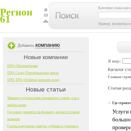
Ключевое слово или 
Регион
61
Пример: экспертиза с
компанию
Добавить
Новые компании
Я ищу:
DNS Обсерваторная
Каталог ст
DNS Склад Новочеркасское шоссе
Главная стра
DNS ТРЦ «Орбита» магазин-склад
Новые статьи
Статьи разд
Маршрут путешествия начинается с темпа, а не с
Где строит
1.
набора точек
Услуги 
Где юмор держится на формате, авторе и точном
большог
моменте
Газеты и журналы: выпуск, рубрика и доверие к
провери