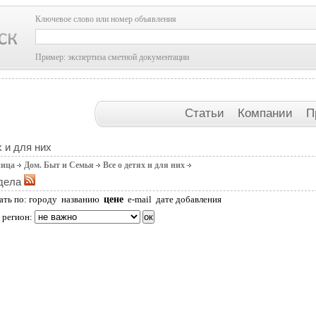
Ключевое слово или номер объявления
Пример: экспертиза сметной документации
Статьи
Компании
П
х и для них
ница
Дом. Быт и Семья
Все о детях и для них
дела
цене
ать по:
городу
названию
e-mail
дате добавления
 регион: