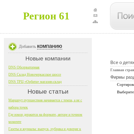
Регион 61
компанию
Добавить
Новые компании
Все о детя
DNS Обсерваторная
Главная стра
DNS Склад Новочеркасское шоссе
Фирмы раз
DNS ТРЦ «Орбита» магазин-склад
Сортиров
Новые статьи
Выберите
Маршрут путешествия начинается с темпа, а не с
набора точек
Где юмор держится на формате, авторе и точном
моменте
Газеты и журналы: выпуск, рубрика и доверие к