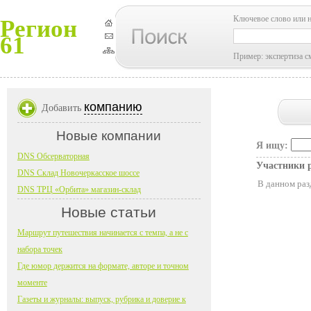
Ключевое слово или 
Регион
61
Пример: экспертиза с
компанию
Добавить
Новые компании
Я ищу:
DNS Обсерваторная
Участники 
DNS Склад Новочеркасское шоссе
В данном раз
DNS ТРЦ «Орбита» магазин-склад
Новые статьи
Маршрут путешествия начинается с темпа, а не с
набора точек
Где юмор держится на формате, авторе и точном
моменте
Газеты и журналы: выпуск, рубрика и доверие к