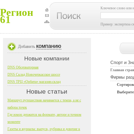
Ключевое слово или 
Регион
61
Пример: экспертиза с
компанию
Добавить
Новые компании
Спорт и Зн
DNS Обсерваторная
Главная стра
DNS Склад Новочеркасское шоссе
Фирмы раз
DNS ТРЦ «Орбита» магазин-склад
Сортиров
Новые статьи
Выберите
Маршрут путешествия начинается с темпа, а не с
набора точек
Где юмор держится на формате, авторе и точном
моменте
Газеты и журналы: выпуск, рубрика и доверие к