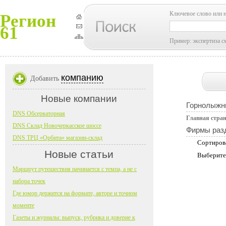
Ключевое слово или 
Регион
61
Пример: экспертиза с
компанию
Добавить
Новые компании
Горнолыжн
DNS Обсерваторная
Главная стра
DNS Склад Новочеркасское шоссе
Фирмы раз
DNS ТРЦ «Орбита» магазин-склад
Сортиров
Новые статьи
Выберите
Маршрут путешествия начинается с темпа, а не с
набора точек
Где юмор держится на формате, авторе и точном
моменте
Газеты и журналы: выпуск, рубрика и доверие к