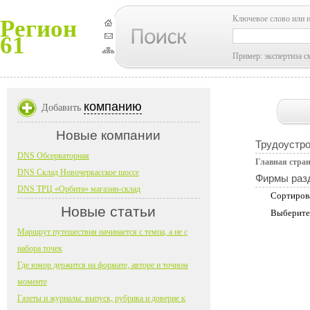
Ключевое слово или 
Регион
61
Пример: экспертиза с
компанию
Добавить
Новые компании
Трудоустро
DNS Обсерваторная
Главная стра
DNS Склад Новочеркасское шоссе
Фирмы раз
DNS ТРЦ «Орбита» магазин-склад
Сортиров
Новые статьи
Выберите
Маршрут путешествия начинается с темпа, а не с
набора точек
Где юмор держится на формате, авторе и точном
моменте
Газеты и журналы: выпуск, рубрика и доверие к