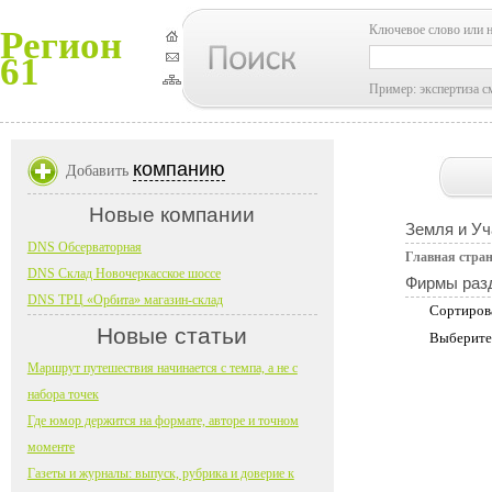
Ключевое слово или 
Регион
61
Пример: экспертиза с
компанию
Добавить
Новые компании
Земля и Уч
DNS Обсерваторная
Главная стра
DNS Склад Новочеркасское шоссе
Фирмы раз
DNS ТРЦ «Орбита» магазин-склад
Сортиров
Новые статьи
Выберите
Маршрут путешествия начинается с темпа, а не с
набора точек
Где юмор держится на формате, авторе и точном
моменте
Газеты и журналы: выпуск, рубрика и доверие к