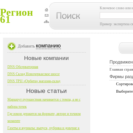
Ключевое слово или 
Регион
61
Пример: экспертиза с
компанию
Добавить
Новые компании
Продвижен
DNS Обсерваторная
Главная стра
DNS Склад Новочеркасское шоссе
Фирмы раз
DNS ТРЦ «Орбита» магазин-склад
Сортиров
Новые статьи
Выберите
Маршрут путешествия начинается с темпа, а не с
набора точек
Где юмор держится на формате, авторе и точном
моменте
Газеты и журналы: выпуск, рубрика и доверие к