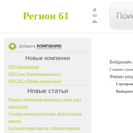
Регион 61
компанию
Добавить
Новые компании
Вебдизайн.
DNS Обсерваторная
Главная стра
DNS Склад Новочеркасское шоссе
Фирмы раз
DNS ТРЦ «Орбита» магазин-склад
Сортиров
Новые статьи
Выберите
Маршрут путешествия начинается с темпа, а не с
набора точек
Где юмор держится на формате, авторе и точном
моменте
Газеты и журналы: выпуск, рубрика и доверие к