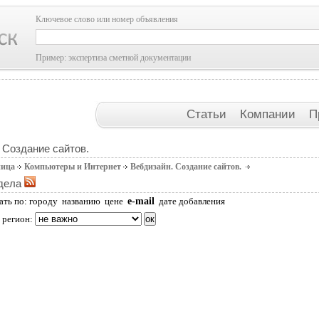
Ключевое слово или номер объявления
Пример: экспертиза сметной документации
Статьи
Компании
П
 Создание сайтов.
ница
Компьютеры и Интернет
Вебдизайн. Создание сайтов.
дела
e-mail
ать по:
городу
названию
цене
дате добавления
 регион: